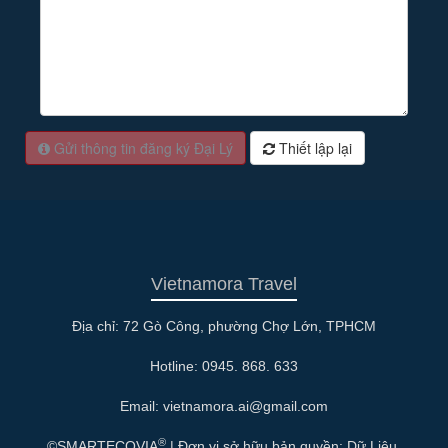
Gửi thông tin đăng ký Đại Lý
Thiết lập lại
Vietnamora Travel
Địa chỉ: 72 Gò Công, phường Chợ Lớn, TPHCM
Hotline: 0945. 868. 633
Email: vietnamora.ai@gmail.com
®
©SMARTECOVIA
| Đơn vị sở hữu bản quyền: Dữ Liệu,