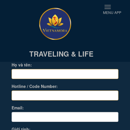
Toggle
MENU APP
navigati
TRAVELING & LIFE
Họ và tên:
Hotline / Code Number:
Email:
Giới tính: